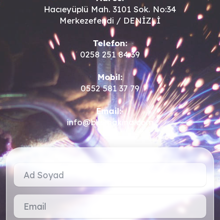
Hacıeyüplü Mah. 3101 Sok. No:34
Merkezefendi / DENİZLİ
Telefon:
0258 251 84 39
Mobil:
0552 581 37 79
Email:
info@bksmakina.com