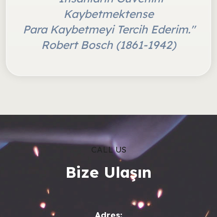
Kaybetmektense
Para Kaybetmeyi Tercih Ederim."
Robert Bosch (1861-1942)
CALL US
Bize Ulaşın
Adres: