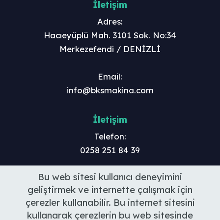
İletişim
Adres:
Hacıeyüplü Mah. 3101 Sok. No:34
Merkezefendi / DENİZLİ
Email:
info@bksmakina.com
İletişim
Telefon:
0258 251 84 39
Bu web sitesi kullanıcı deneyimini
Mobil:
geliştirmek ve internette çalışmak için
0552 581 37 79
çerezler kullanabilir. Bu internet sitesini
0537 851 76 56
kullanarak çerezlerin bu web sitesinde