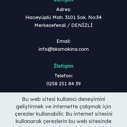
Adres:
Hacıeyüplü Mah. 3101 Sok. No:34
Merkezefendi / DENİZLİ
Email:
info@bksmakina.com
İletişim
Telefon:
0258 251 84 39
Bu web sitesi kullanıcı deneyimini
Mobil:
geliştirmek ve internette çalışmak için
0552 581 37 79
çerezler kullanabilir. Bu internet sitesini
0537 851 76 56
kullanarak çerezlerin bu web sitesinde